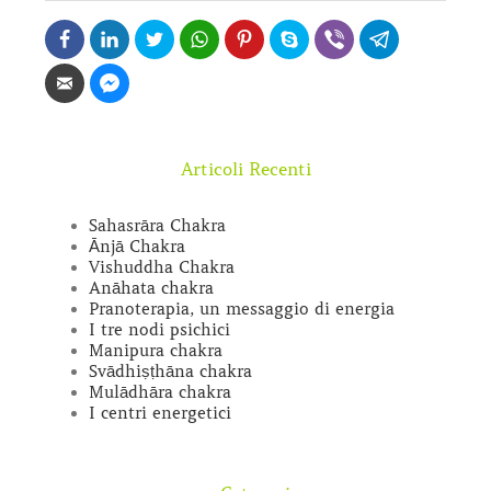
Articoli Recenti
Sahasrāra Chakra
Ānjā Chakra
Vishuddha Chakra
Anāhata chakra
Pranoterapia, un messaggio di energia
I tre nodi psichici
Manipura chakra
Svādhiṣṭhāna chakra
Mulādhāra chakra
I centri energetici