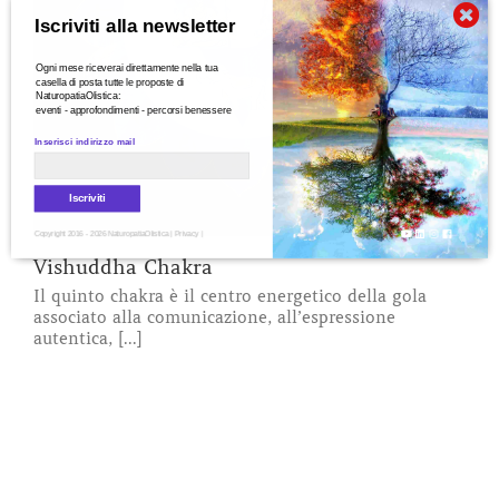
Iscriviti alla newsletter
Ogni mese riceverai direttamente nella tua
casella di posta tutte le proposte di
NaturopatiaOlistica:
eventi - approfondimenti - percorsi benessere
Inserisci indirizzo mail
Iscriviti
Copyright 2016 - 2026 NaturopatiaOlistica |
Privacy
|
Vishuddha Chakra
Il quinto chakra è il centro energetico della gola
associato alla comunicazione, all’espressione
autentica, [...]