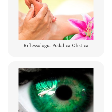
umano, rappresentano l’individuo nella sua
……
CONTINUA A LEGGERE
Riflessologia Podalica Olistica
L’Iridologia Olistica è “l’arte” che osserva i
segni, le anomalie, i fenomeni, i colori e le
architetture dell’occhio, per comprendere lo
stato fisico…..
CONTINUA A LEGGERE