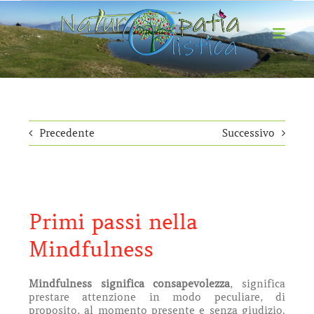
Salta
al
contenuto
Toggl
Navig
HOME
CHI SONO
NATUROPATIA OLISTICA
Precedente
Successivo
PERCORSI DEL SÉ
EVENTI
BLOG
Primi passi nella
CONTATTI
Mindfulness
Mindfulness significa consapevolezza
, significa
prestare attenzione in modo peculiare, di
proposito, al momento presente e senza giudizio.