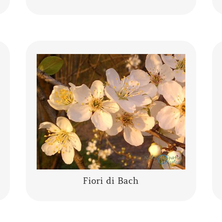
I fiori di Bach sono una “terapia
vibrazionale-energetica” messa a punto
da Edward Bach. I fiori di Bach sono delle
“lanterne” che aiutano a comprendere se
stessi,…….
CONTINUA A LEGGERE
Fiori di Bach