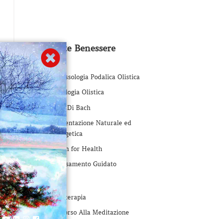
Proposte Benessere
Riflessologia Podalica Olistica
Iridologia Olistica
Fiori Di Bach
mo
Alimentazione Naturale ed
Energetica
Touch for Health
Rilassamento Guidato
Yoga
Yogaterapia
Percorso Alla Meditazione