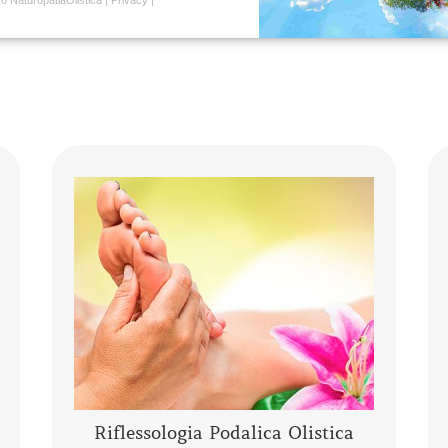
La riflessologia podalica olistica è uno
strumento sia di analisi che di
trattamento. I piedi pur essendo una
piccola parte del corpo umano,
rappresentano l’individuo nella sua ……
CONTINUA A LEGGERE
Riflessologia Podalica Olistica