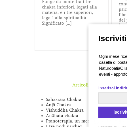
Funge da ponte tra i tre
con
chakra inferiori, legati alla
psic
materia, e i tre superiori,
libe
legati alla spiritualità.
del 
Significato [...]
lun
pri
nel 
Iscrivit
Ogni mese ricev
casella di posta
NaturopatiaOlis
eventi - approf
Articoli Recenti
Inserisci indir
Sahasrāra Chakra
Ānjā Chakra
Vishuddha Chakra
Iscrivit
Anāhata chakra
Pranoterapia, un messaggio di energia
I tre nodi psichici
Copyright 2016 - 202