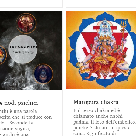
Manipura chakra
Meditazione
Yoga
Manipura chakra
re nodi psichici
È il terzo chakra ed è
nthi è una parola
chiamato anche nabhi
crita che si traduce con
padma, il loto dell’ombelico
do”. Secondo la
perché è situato in questa
izione yogica,
zona. Significato di
granthi è una