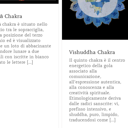
Vishuddha Chakra
Meditazione
Yoga
jā Chakra
 chakra è situato nello
io tra le sopracciglia,
a posizione del terzo
io ed è visualizzato
e un loto di abbacinante
endore lunare a due
Vishuddha Chakra
li con iscritte in bianco
Il quinto chakra è il centro
ato le lettere [...]
energetico della gola
associato alla
comunicazione,
all’espressione autentica,
alla conoscenza e alla
creatività spirituale.
Etimologicamente deriva
dalle radici sanscrite: vi,
prefisso intensivo, e
shuddha, puro, limpido,
traducendosi come [...]