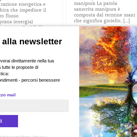
manipura La parola
trazione energetica e
sanscrita manipura è
hica che impedisce il
composta dal termine mani
ro flusso
che significa gioiello, [...]
prana (energia)
go susumnā nādī (il
ncipale canale energetico
corpo sottile). [...]
i alla newsletter
erai direttamente nella tua
 tutte le proposte di
tica:
Prossi
1
2
ondimenti - percorsi benessere
Categorie
izzo mail
Alimentazione Naturale
Consapevolezza
Meditazione
i
Naturopatia
trattamenti olistic
Yoga
6 NaturopatiaOlistica |
Privacy
|