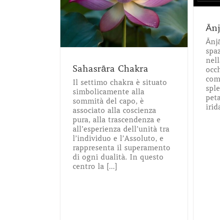
Meditazione
ga
Ān
Ānjā
spaz
nell
Sahasrāra Chakra
occh
com
Il settimo chakra è situato
spl
simbolicamente alla
peta
sommità del capo, è
irid
associato alla coscienza
pura, alla trascendenza e
all’esperienza dell’unità tra
l’individuo e l’Assoluto, e
rappresenta il superamento
di ogni dualità. In questo
centro la [...]