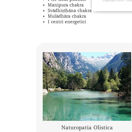
Manipura chakra
Svādhiṣṭhāna chakra
Mulādhāra chakra
I centri energetici
Che cos’è la Naturopatia e di cosa si
Secondo quanto enunciato nel
occupa?
2010 dall’Organizzazione Mondiale della
Salute, …
CONTINUA A LEGGERE
Naturopatia Olistica