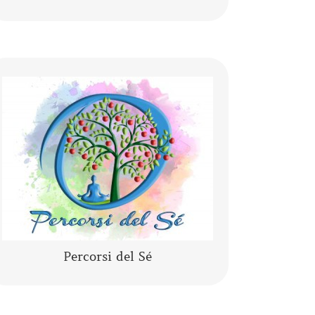
Lo yoga, la meditazione, la mindfulness,
lo yogaterapia, il rilassamento guidato
sono percorsi del Sé che ci conducono
alla porta di noi stessi.
CONTINUA A LEGGERE
Percorsi del Sé