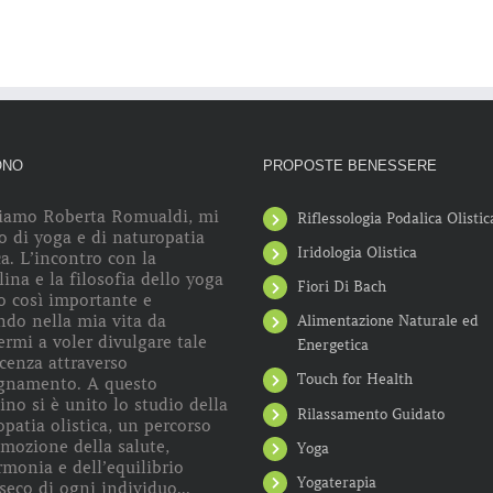
ONO
PROPOSTE BENESSERE
iamo Roberta Romualdi, mi
Riflessologia Podalica Olistic
o di yoga e di naturopatia
Iridologia Olistica
ca. L’incontro con la
lina e la filosofia dello yoga
Fiori Di Bach
o così importante e
ndo nella mia vita da
Alimentazione Naturale ed
rmi a voler divulgare tale
Energetica
cenza attraverso
Touch for Health
egnamento. A questo
no si è unito lo studio della
Rilassamento Guidato
patia olistica, un percorso
omozione della salute,
Yoga
rmonia e dell’equilibrio
Yogaterapia
seco di ogni individuo...