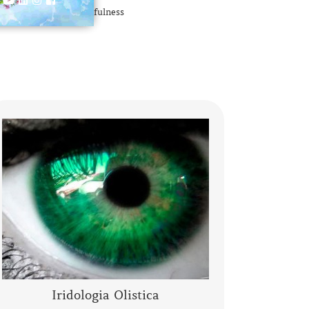
Mindfulness
L’Iridologia Olistica è “l’arte” che osserva
i segni, le anomalie, i fenomeni, i colori
e le architetture dell’occhio, per
comprendere lo stato fisico…..
CONTINUA A LEGGERE
Iridologia Olistica