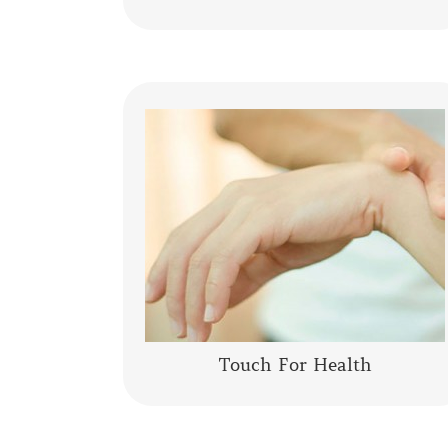
La Kinesiologia Specializzata è un
metodo olistico che prende in
considerazione la persona nella sua
totalità corpo, mente, emozioni. Integra
le conoscenze moderne……
CONTINUA A LEGGERE
Touch For Health