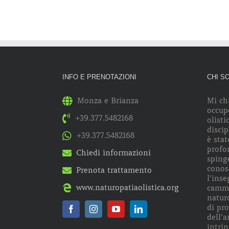
INFO E PRENOTAZIONI
CHI S
Monza e Brianza
Mi ch
occup
+39.377.5482168
olisti
discip
+39.377.5482168
è stat
profo
Chiedi informazioni
spinge
conos
Prenota trattamento
l’ins
www.naturopatiaolistica.org
cammi
naturo
di pr
dell’a
intrin