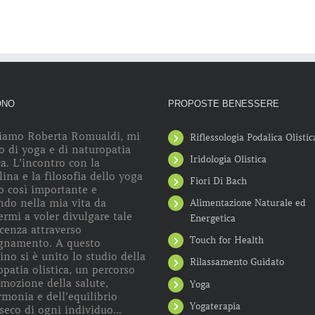
ONO
PROPOSTE BENESSERE
iamo Roberta Romualdi, mi
Riflessologia Podalica Olistic
o di yoga e di naturopatia
Iridologia Olistica
ca. L’incontro con la
lina e la filosofia dello yoga
Fiori Di Bach
o così importante e
ndo nella mia vita da
Alimentazione Naturale ed
rmi a voler divulgare tale
Energetica
cenza attraverso
Touch for Health
egnamento. A questo
no si è unito lo studio della
Rilassamento Guidato
patia olistica, un percorso
omozione della salute,
Yoga
rmonia e dell’equilibrio
Yogaterapia
seco di ogni individuo...