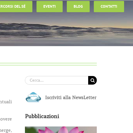
ERCORSI DEL SÉ
EVENTI
BLOG
CONTATTI
Cerca
per:
Iscriviti alla NewsLetter
ntuali
Pubblicazioni
uovere
merge,