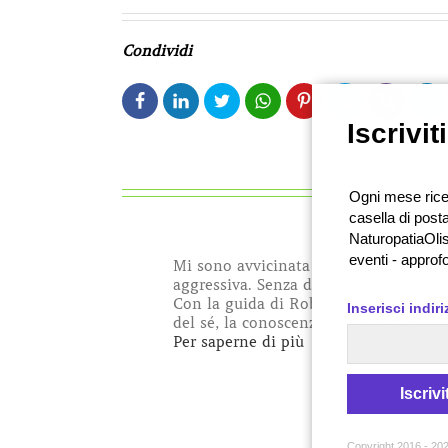
Condividi
Iscrivit
Ogni mese ricev
casella di posta
NaturopatiaOlis
eventi - approf
Mi sono avvicinata allo yoga con l’int
aggressiva. Senza dubbio lo è, ma in r
Con la guida di Roberta, è iniziato un
Inserisci indir
del sé, la conoscenza di se stessi,
…
“Rosanna”
Per saperne di più
Iscrivit
Copyright 2016 - 202