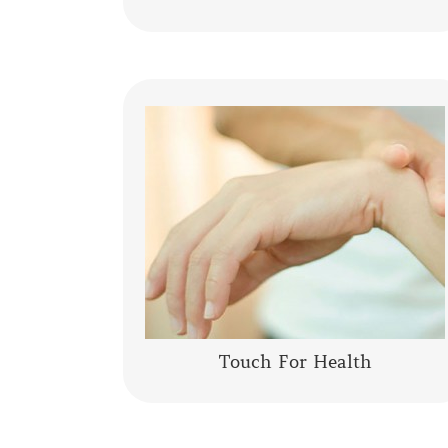
La Kinesiologia Specializzata è un
metodo olistico che prende in
considerazione la persona nella sua
totalità corpo, mente, emozioni. Integra
le conoscenze moderne……
CONTINUA A LEGGERE
Touch For Health