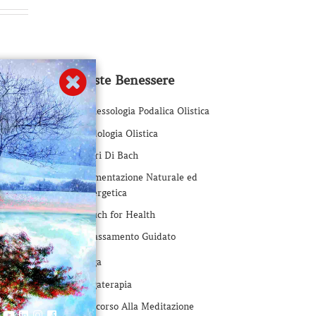
Proposte Benessere
Riflessologia Podalica Olistica
Iridologia Olistica
Fiori Di Bach
Alimentazione Naturale ed
Energetica
Touch for Health
Rilassamento Guidato
Yoga
Yogaterapia
Percorso Alla Meditazione