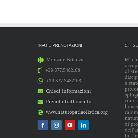
INFO E PRENOTAZIONI
CHI S
Monza e Brianza
Mi ch
occup
+39.377.5482168
olisti
discip
+39.377.5482168
è stat
profo
Chiedi informazioni
spinge
conos
Prenota trattamento
l’ins
www.naturopatiaolistica.org
cammi
naturo
di pr
dell’a
intrin