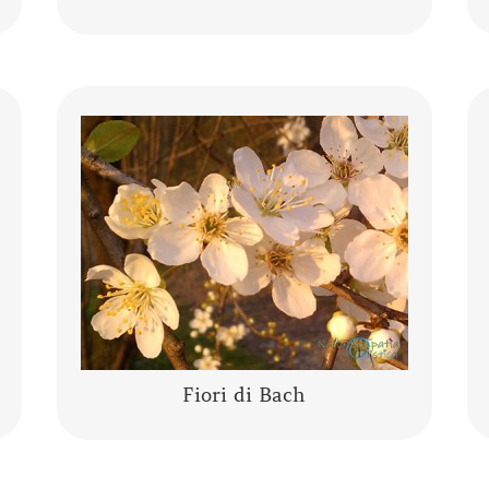
I fiori di Bach sono una “terapia
vibrazionale-energetica” messa a punto
da Edward Bach. I fiori di Bach sono delle
“lanterne” che aiutano a comprendere se
stessi,…….
CONTINUA A LEGGERE
Fiori di Bach