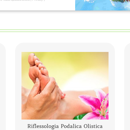
La riflessologia podalica olistica è uno
strumento sia di analisi che di
trattamento. I piedi pur essendo una
piccola parte del corpo umano,
rappresentano l’individuo nella sua ……
CONTINUA A LEGGERE
Riflessologia Podalica Olistica