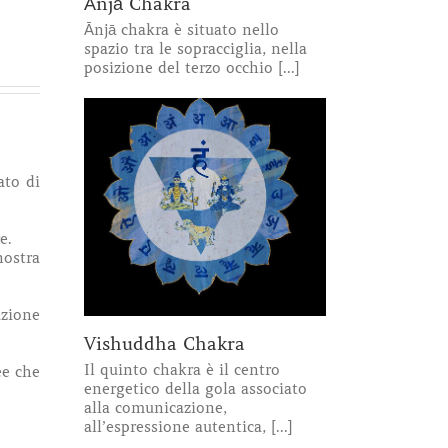
Ānjā Chakra
Ānjā chakra è situato nello
spazio tra le sopracciglia, nella
posizione del terzo occhio [...]
ato di
.
e.
nostra
azione
Vishuddha Chakra
Il quinto chakra è il centro
ee che
energetico della gola associato
alla comunicazione,
all’espressione autentica, [...]