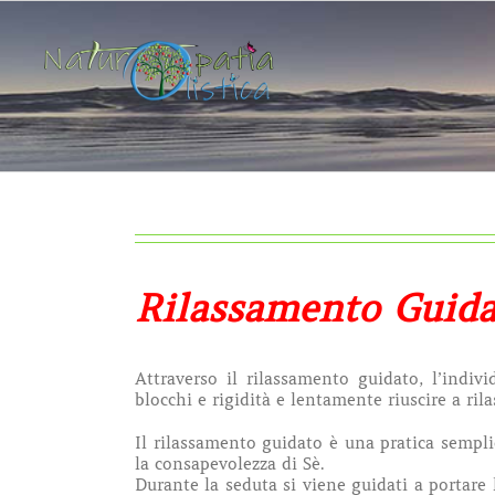
Salta
al
contenuto
Rilassamento Guida
Attraverso il rilassamento guidato, l’indiv
blocchi e rigidità e lentamente riuscire a ril
Il rilassamento guidato è una pratica sempli
la consapevolezza di Sè.
Durante la seduta si viene guidati a portare 