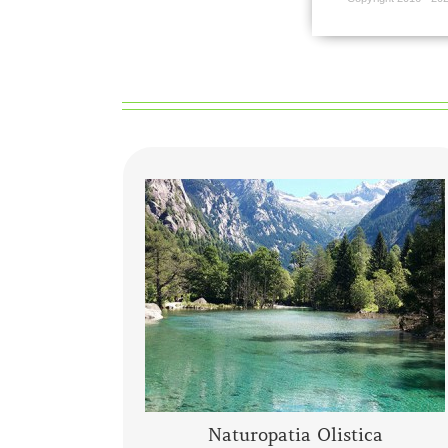
Che cos’è la Naturopatia e di cosa si
Secondo quanto enunciato nel
occupa?
2010 dall’Organizzazione Mondiale della
Salute, …
CONTINUA A LEGGERE
Naturopatia Olistica