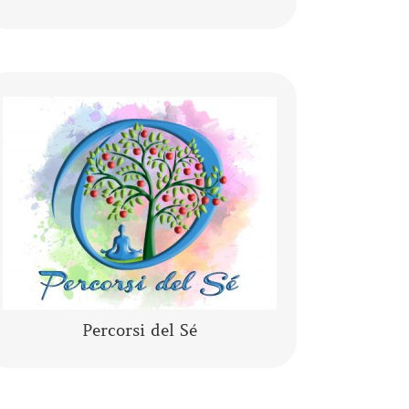
Lo yoga, la meditazione, la mindfulness,
lo yogaterapia, il rilassamento guidato
sono percorsi del Sé che ci conducono
alla porta di noi stessi.
CONTINUA A LEGGERE
Percorsi del Sé