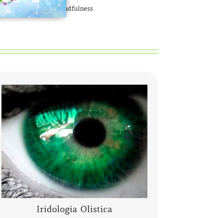
Mindfulness
L’Iridologia Olistica è “l’arte” che osserva
i segni, le anomalie, i fenomeni, i colori
e le architetture dell’occhio, per
comprendere lo stato fisico…..
CONTINUA A LEGGERE
Iridologia Olistica