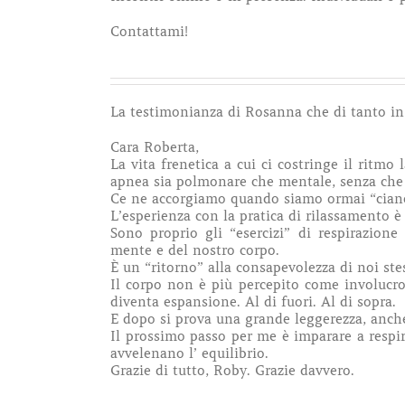
Contattami!
La testimonianza di Rosanna che di tanto in
Cara Roberta,
La vita frenetica a cui ci costringe il ritmo 
apnea sia polmonare che mentale, senza che
Ce ne accorgiamo quando siamo ormai “cianot
L’esperienza con la pratica di rilassamento è
Sono proprio gli “esercizi” di respirazion
mente e del nostro corpo.
È un “ritorno” alla consapevolezza di noi stes
Il corpo non è più percepito come involucro 
diventa espansione. Al di fuori. Al di sopra.
E dopo si prova una grande leggerezza, anche
Il prossimo passo per me è imparare a respir
avvelenano l’ equilibrio.
Grazie di tutto, Roby. Grazie davvero.