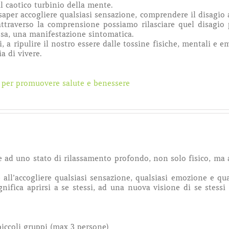
il caotico turbinio della mente.
 saper accogliere qualsiasi sensazione, comprendere il disagio
 attraverso la comprensione possiamo rilasciare quel disagio
osa, una manifestazione sintomatica.
 a ripulire il nostro essere dalle tossine fisiche, mentali e e
ia di vivere.
e per promuovere salute e benessere
e ad uno stato di rilassamento profondo, non solo fisico, ma
 all’accogliere qualsiasi sensazione, qualsiasi emozione e qua
nifica aprirsi a se stessi, ad una nuova visione di se stessi
piccoli gruppi (max 3 persone)