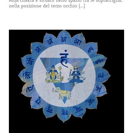
Ānjā chakra è situato nello spazio tra le sopracciglia,
nella posizione del terzo occhio [...]