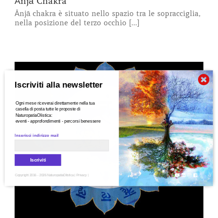
Ānjā Chakra
Ānjā chakra è situato nello spazio tra le sopracciglia,
nella posizione del terzo occhio [...]
Iscriviti alla newsletter
Ogni mese riceverai direttamente nella tua
casella di posta tutte le proposte di
NaturopatiaOlistica:
eventi - approfondimenti - percorsi benessere
Inserisci indirizzo mail
Iscriviti
Copyright 2016 - 2026 NaturopatiaOlistica |
Privacy
|