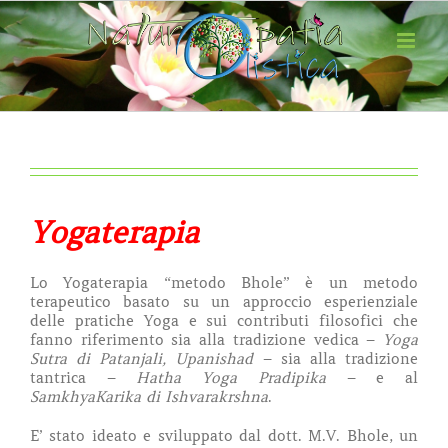
Salta
al
contenuto
Yogaterapia
Lo Yogaterapia “metodo Bhole” è un metodo
terapeutico basato su un approccio esperienziale
delle pratiche Yoga e sui contributi filosofici che
fanno riferimento sia alla tradizione vedica –
Yoga
Sutra di
Patanjali,
Upanishad
– sia alla tradizione
tantrica –
Hatha Yoga Pradipika
– e al
SamkhyaKarika di Ishvarakrshna
.
E’ stato ideato e sviluppato dal dott. M.V. Bhole, un