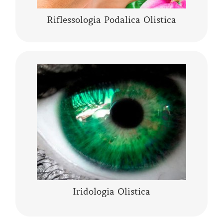
Riflessologia Podalica Olistica
L’Iridologia Olistica è “l’arte” che osserva i
segni, le anomalie, i fenomeni, i colori e le
architetture dell’occhio, per comprendere lo
stato fisico…..
CONTINUA A LEGGERE
Iridologia Olistica