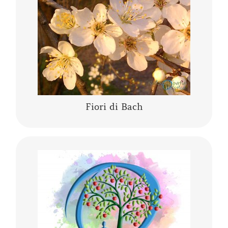
energetica” messa a punto da Edward Bach. I
fiori di Bach sono delle “lanterne” che aiutano
a comprendere se stessi,…….
CONTINUA A LEGGERE
Fiori di Bach
Lo yoga, la meditazione, la mindfulness, lo
yogaterapia, il rilassamento guidato sono
percorsi del Sé che ci conducono alla porta di
noi stessi.
CONTINUA A LEGGERE