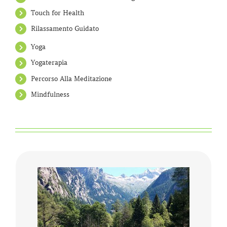
Touch for Health
Rilassamento Guidato
Yoga
Yogaterapia
Percorso Alla Meditazione
Mindfulness
Che cos’è la Naturopatia e di cosa si occupa?
Secondo quanto enunciato nel 2010
dall’Organizzazione Mondiale della Salute, …