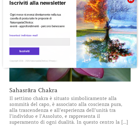
Iscriviti alla newsletter
Ogni mese riceverai direttamente nella tua
casella di posta tutte le proposte di
NaturopatiaOlistica:
eventi - approfondimenti - percorsi benessere
Inserisci indirizzo mail
Iscriviti
Copyright 2016 - 2026 NaturopatiaOlistica |
Privacy
|
Sahasrāra Chakra
Il settimo chakra è situato simbolicamente alla
sommità del capo, è associato alla coscienza pura,
alla trascendenza e all’esperienza dell’unità tra
l’individuo e l’Assoluto, e rappresenta il
superamento di ogni dualità. In questo centro la [...]