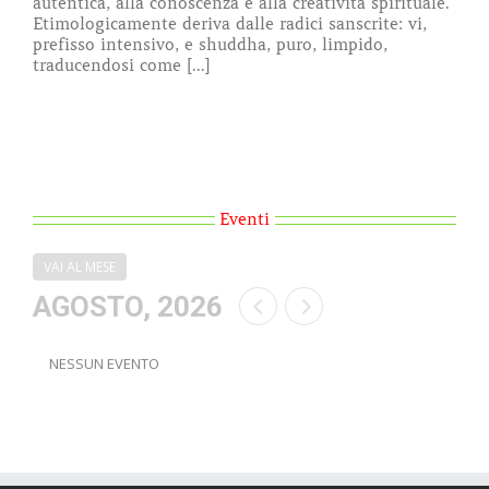
autentica, alla conoscenza e alla creatività spirituale.
Etimologicamente deriva dalle radici sanscrite: vi,
prefisso intensivo, e shuddha, puro, limpido,
traducendosi come [...]
Eventi
VAI AL MESE
AGOSTO, 2026
NESSUN EVENTO