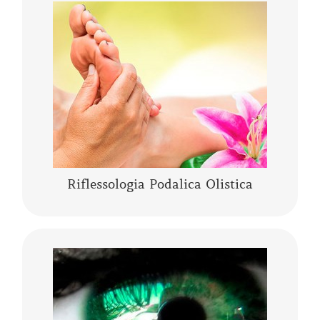
La riflessologia podalica olistica è uno
strumento sia di analisi che di trattamento. I
piedi pur essendo una piccola parte del corpo
umano, rappresentano l’individuo nella sua
……
CONTINUA A LEGGERE
Riflessologia Podalica Olistica
L’Iridologia Olistica è “l’arte” che osserva i
segni, le anomalie, i fenomeni, i colori e le
architetture dell’occhio, per comprendere lo
stato fisico…..