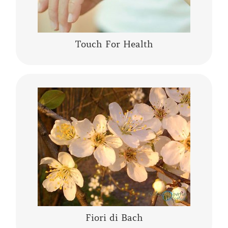
Touch For Health
I fiori di Bach sono una “terapia vibrazionale-
energetica” messa a punto da Edward Bach. I
fiori di Bach sono delle “lanterne” che aiutano
a comprendere se stessi,…….
CONTINUA A LEGGERE
Fiori di Bach