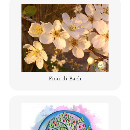
I fiori di Bach sono una “terapia vibrazionale-
energetica” messa a punto da Edward Bach. I
fiori di Bach sono delle “lanterne” che aiutano
a comprendere se stessi,…….
CONTINUA A LEGGERE
Fiori di Bach
Lo yoga, la meditazione, la mindfulness, lo
yogaterapia, il rilassamento guidato sono
percorsi del Sé che ci conducono alla porta di
noi stessi.