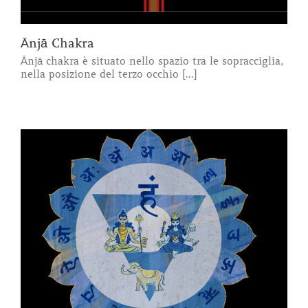
Ānjā Chakra
Ānjā chakra è situato nello spazio tra le sopracciglia,
nella posizione del terzo occhio [...]