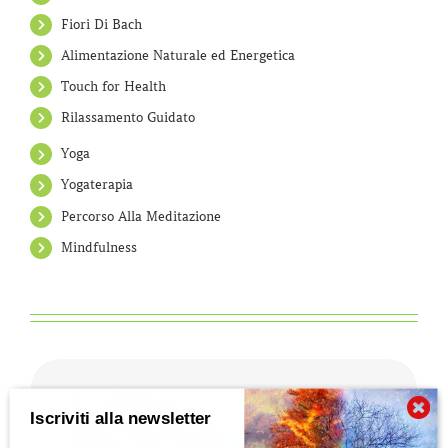
Fiori Di Bach
Alimentazione Naturale ed Energetica
Touch for Health
Rilassamento Guidato
Yoga
Yogaterapia
Percorso Alla Meditazione
Mindfulness
Iscriviti alla newsletter
Che cos’è la Naturopatia e di cosa si occupa?
Secondo quanto enunciato nel 2010