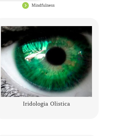
Mindfulness
L’Iridologia Olistica è “l’arte” che osserva
i segni, le anomalie, i fenomeni, i colori
e le architetture dell’occhio, per
comprendere lo stato fisico…..
CONTINUA A LEGGERE
Iridologia Olistica