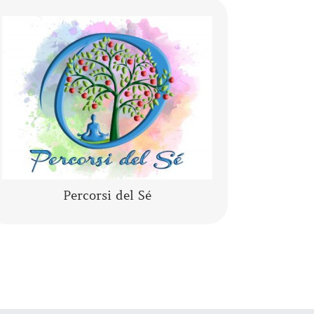
Lo yoga, la meditazione, la mindfulness,
lo yogaterapia, il rilassamento guidato
sono percorsi del Sé che ci conducono
alla porta di noi stessi.
CONTINUA A LEGGERE
Percorsi del Sé