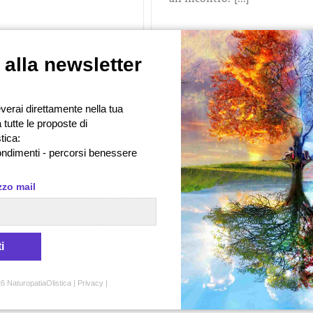
i alla newsletter
Prossi
1
2
erai direttamente nella tua
Categorie
 tutte le proposte di
tica:
ondimenti - percorsi benessere
Alimentazione Naturale
Consapevolezza
Meditazione
izzo mail
Naturopatia
trattamenti olistic
Yoga
i
6 NaturopatiaOlistica |
Privacy
|