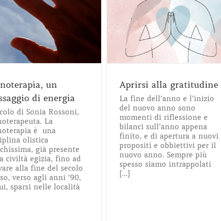
prirsi alla gratitudine
Consapevolezza
Meditazione
Yoga
noterapia, un
Aprirsi alla gratitudine
saggio di energia
La fine dell’anno e l’inizio
del nuovo anno sono
icolo di Sonia Rossoni,
momenti di riflessione e
noterapeuta. La
bilanci sull’anno appena
noterapia è una
finito, e di apertura a nuovi
iplina olistica
propositi e obbiettivi per il
ichissima, già presente
nuovo anno. Sempre più
a civiltà egizia, fino ad
spesso siamo intrappolati
vare alla fine del secolo
[...]
so, verso agli anni ’90,
ui, sparsi nelle località