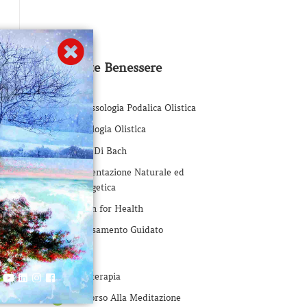
Proposte Benessere
mo
Riflessologia Podalica Olistica
Iridologia Olistica
Fiori Di Bach
Alimentazione Naturale ed
Energetica
Touch for Health
Rilassamento Guidato
Yoga
Yogaterapia
Percorso Alla Meditazione