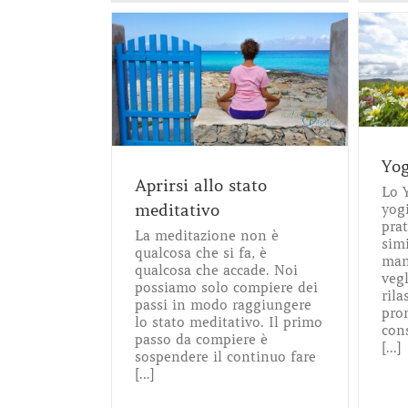
llo stato
Yoga Nidra
ativo
Consapevolezza
Meditazione
Yoga
Meditazione
ga
Yog
Aprirsi allo stato
Lo 
meditativo
yogi
pra
La meditazione non è
sim
qualcosa che si fa, è
man
qualcosa che accade. Noi
veg
possiamo solo compiere dei
ril
passi in modo raggiungere
pro
lo stato meditativo. Il primo
cons
passo da compiere è
[...]
sospendere il continuo fare
[...]