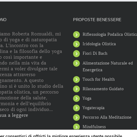
ONO
PROPOSTE BENESSERE
iamo Roberta Romualdi, mi
Riflessologia Podalica Olistic
o di yoga e di naturopatia
Iridologia Olistica
ca. L’incontro con la
lina e la filosofia dello yoga
Fiori Di Bach
o così importante e
ndo nella mia vita da
Alimentazione Naturale ed
rmi a voler divulgare tale
Energetica
cenza attraverso
Touch for Health
egnamento. A questo
no si è unito lo studio della
Rilassamento Guidato
patia olistica, un percorso
omozione della salute,
Yoga
rmonia e dell’equilibrio
Yogaterapia
seco di ogni individuo...
nua a leggere
Percorso Alla Meditazione
Mindfulness
r consentirci di offrirti la migliore esperienza utente possibile.