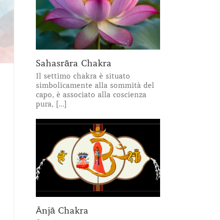
Sahasrāra Chakra
Il settimo chakra è situato
simbolicamente alla sommità del
capo, è associato alla coscienza
pura, [...]
Ānjā Chakra