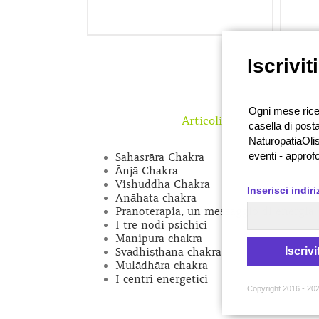
Iscrivit
Ogni mese ricev
Articoli Recenti
casella di posta
NaturopatiaOlis
eventi - approf
Sahasrāra Chakra
Ānjā Chakra
Vishuddha Chakra
Inserisci indir
Anāhata chakra
Pranoterapia, un messaggio di energia
I tre nodi psichici
Manipura chakra
Iscrivit
Svādhiṣṭhāna chakra
Mulādhāra chakra
I centri energetici
Copyright 2016 - 202