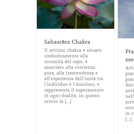
A
Meditazione
messaggio di energia
ga
Consapevolezza
trattamenti
olistic
Sahasrāra Chakra
Il settimo chakra è situato
Pra
simbolicamente alla
mes
sommità del capo, è
associato alla coscienza
Art
pura, alla trascendenza e
pra
all’esperienza dell’unità tra
pra
l’individuo e l’Assoluto, e
disc
rappresenta il superamento
ant
di ogni dualità. In questo
nell
centro la [...]
arri
scor
in c
[...]