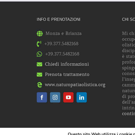
INFO E PRENOTAZIONI
CHI S
Monza e Brianza
Mi ch
occup
+39.377.5482168
olisti
discip
+39.377.5482168
è stat
profo
Chiedi informazioni
spinge
conos
Prenota trattamento
l’ins
www.naturopatiaolistica.org
cammi
naturo
di pr
dell’a
intrin
conti
Questo sito Web utilizza i cookie pe