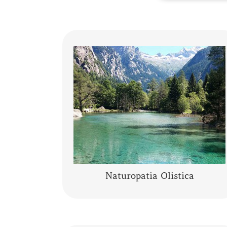
Che cos’è la Naturopatia e di cosa si
Secondo quanto enunciato nel
occupa?
2010 dall’Organizzazione Mondiale della
Salute, …
CONTINUA A LEGGERE
Naturopatia Olistica