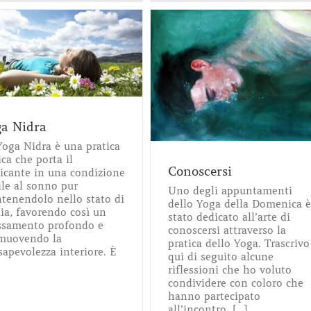
Conoscersi
Consapevolezza
Meditazione
Yoga
a Nidra
Yoga Nidra è una pratica
ca che porta il
Conoscersi
ticante in una condizione
ile al sonno pur
Uno degli appuntamenti
tenendolo nello stato di
dello Yoga della Domenica è
lia, favorendo così un
stato dedicato all’arte di
assamento profondo e
conoscersi attraverso la
muovendo la
pratica dello Yoga. Trascrivo
apevolezza interiore. È
qui di seguito alcune
riflessioni che ho voluto
condividere con coloro che
hanno partecipato
all’incontro. [...]