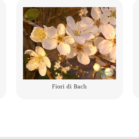
I fiori di Bach sono una “terapia
vibrazionale-energetica” messa a punto
da Edward Bach. I fiori di Bach sono delle
“lanterne” che aiutano a comprendere se
stessi,…….
CONTINUA A LEGGERE
Fiori di Bach