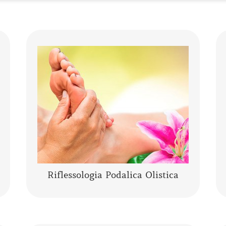
La riflessologia podalica olistica è uno
strumento sia di analisi che di
trattamento. I piedi pur essendo una
piccola parte del corpo umano,
rappresentano l’individuo nella sua ……
CONTINUA A LEGGERE
Riflessologia Podalica Olistica