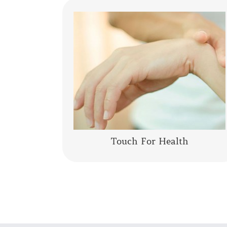
La Kinesiologia Specializzata è un
metodo olistico che prende in
considerazione la persona nella sua
totalità corpo, mente, emozioni. Integra
le conoscenze moderne……
CONTINUA A LEGGERE
Touch For Health