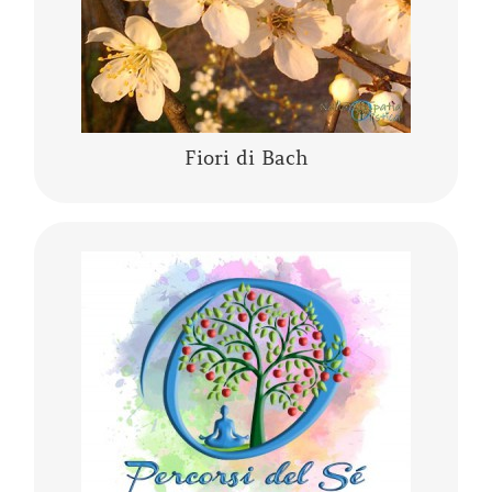
CONTINUA A LEGGERE
Fiori di Bach
Lo yoga, la meditazione, la mindfulness, lo
yogaterapia, il rilassamento guidato sono
percorsi del Sé che ci conducono alla porta di
noi stessi.
CONTINUA A LEGGERE