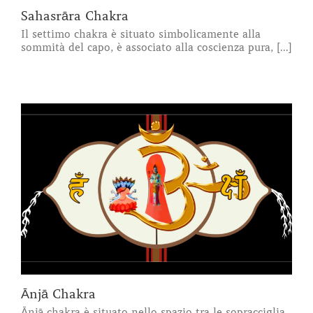
Sahasrāra Chakra
Il settimo chakra è situato simbolicamente alla
sommità del capo, è associato alla coscienza pura, [...]
Ānjā Chakra
Ānjā chakra è situato nello spazio tra le sopracciglia,