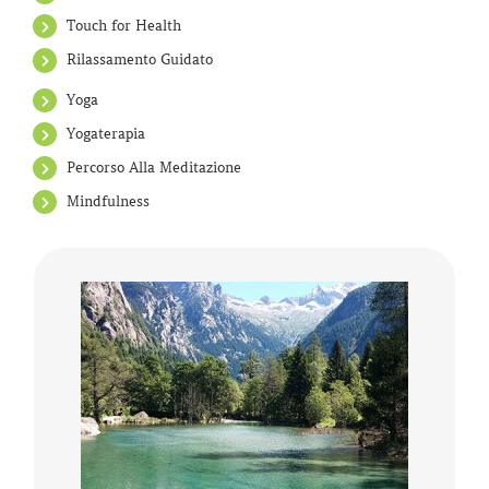
Touch for Health
Rilassamento Guidato
Yoga
Yogaterapia
Percorso Alla Meditazione
Mindfulness
Che cos’è la Naturopatia e di cosa si occupa?
Secondo quanto enunciato nel 2010
dall’Organizzazione Mondiale della Salute, …
CONTINUA A LEGGERE