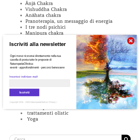
Ānjā Chakra
Vishuddha Chakra
Anāhata chakra
Pranoterapia, un messaggio di energia
I tre nodi psichici
Manipura chakra
Svādhiṣṭhāna chakra
Iscriviti alla newsletter
Mulādhāra chakra
I centri energetici
Ogni mese riceverai direttamente nella tua
casella di posta tutte le proposte di
NaturopatiaOlistica:
eventi - approfondimenti - percorsi benessere
Categorie
Inserisci indirizzo mail
Alimentazione Naturale
Iscriviti
Consapevolezza
Meditazione
Copyright 2016 - 2026 NaturopatiaOlistica |
Privacy
|
Naturopatia
trattamenti olistic
Yoga
Cerca