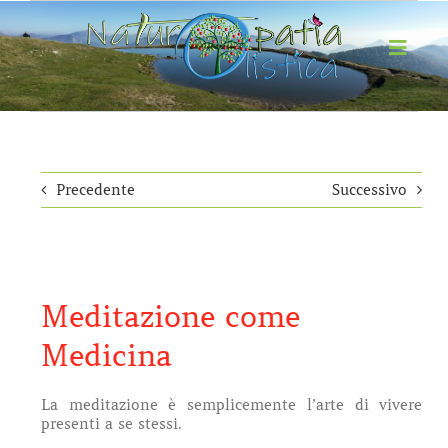
Salta
al
contenuto
Toggl
Navig
HOME
CHI SONO
NATUROPATIA OLISTICA
Precedente
Successivo
PERCORSI DEL SÉ
EVENTI
BLOG
Meditazione come
CONTATTI
Medicina
La meditazione è semplicemente l’arte di vivere
presenti a se stessi.