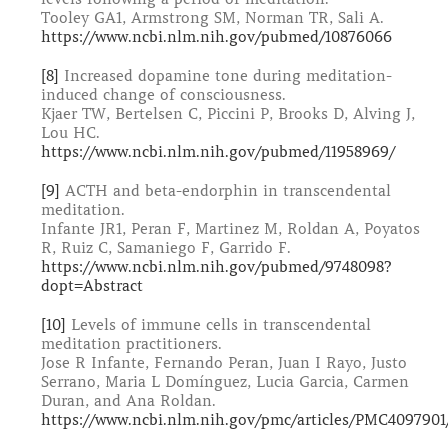
Tooley GA1, Armstrong SM, Norman TR, Sali A.
https://www.ncbi.nlm.nih.gov/pubmed/10876066
[8]
Increased dopamine tone during meditation-
induced change of consciousness.
Kjaer TW, Bertelsen C, Piccini P, Brooks D, Alving J,
Lou HC.
https://www.ncbi.nlm.nih.gov/pubmed/11958969/
[9]
ACTH and beta-endorphin in transcendental
meditation.
Infante JR1, Peran F, Martinez M, Roldan A, Poyatos
R, Ruiz C, Samaniego F, Garrido F.
https://www.ncbi.nlm.nih.gov/pubmed/9748098?
dopt=Abstract
[10]
Levels of immune cells in transcendental
meditation practitioners.
Jose R Infante, Fernando Peran, Juan I Rayo, Justo
Serrano, Maria L Domínguez, Lucia Garcia, Carmen
Duran, and Ana Roldan.
https://www.ncbi.nlm.nih.gov/pmc/articles/PMC4097901