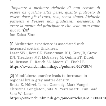
“Imparare a meditare richiede di non cercare di
essere da qualche altra parte, quanto piuttosto di
essere dove già ti trovi, così, senza sforzo. Richiede
pazienza e l’essere non giudicanti, desiderosi di
avere la mente del principiante che vede tutto come
nuovo.”
[14]
Jon Kabat Zinn
[1]
Meditation experience is associated with
increased cortical thickness.
Lazar SW1, Kerr CE, Wasserman RH, Gray JR, Greve
DN, Treadway MT, McGarvey M, Quinn BT, Dusek
JA, Benson H, Rauch SL, Moore CI, Fischl B.
https://www.ncbi.nlm.nih.gov/pubmed/16272874
[2]
Mindfulness practice leads to increases in
regional brain gray matter density.
Britta K. Hölzel, James Carmody, Mark Vangel,
Christina Congleton, Sita M. Yerramsetti, Tim Gard,
Sara W. Lazar.
https://www.ncbi.nlm.nih.gov/pmc/articles/PMC3004979