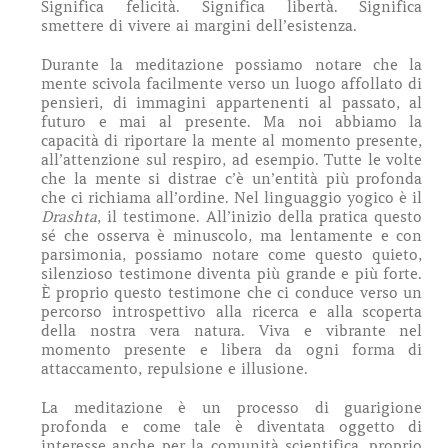
Significa felicità. Significa libertà. Significa
smettere di vivere ai margini dell’esistenza.
Durante la meditazione possiamo notare che la
mente scivola facilmente verso un luogo affollato di
pensieri, di immagini appartenenti al passato, al
futuro e mai al presente. Ma noi abbiamo la
capacità di riportare la mente al momento presente,
all’attenzione sul respiro, ad esempio. Tutte le volte
che la mente si distrae c’è un’entità più profonda
che ci richiama all’ordine. Nel linguaggio yogico è il
Drashta
, il testimone. All’inizio della pratica questo
sé che osserva è minuscolo, ma lentamente e con
parsimonia, possiamo notare come questo quieto,
silenzioso testimone diventa più grande e più forte.
È proprio questo testimone che ci conduce verso un
percorso introspettivo alla ricerca e alla scoperta
della nostra vera natura. Viva e vibrante nel
momento presente e libera da ogni forma di
attaccamento, repulsione e illusione.
La meditazione è un processo di guarigione
profonda e come tale è diventata oggetto di
interesse anche per la comunità scientifica, proprio