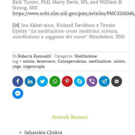
Rick Turner, PhD, Harry Davis, MS, and William B.
Strong, MD.
https://www.ncbi.nlm.nih.gov/pmc/articles/PMC3216046
[14]
Jon Kabat-zinn, Richard Davidson e Tenzin
Gyatso “
La meditazione come medicina: scienza,
mindfulness e saggezza del cuore
” Mondadori, 2015
Di
Roberta Romualdi
Categorie:
Meditazione
tag =
anima
,
benessere
,
Consapevolezza
,
meditazione
,
salute
,
yoga
,
yogaterapia
Articoli Recenti
Sahasrāra Chakra