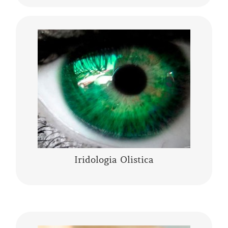
L’Iridologia Olistica è “l’arte” che osserva i
segni, le anomalie, i fenomeni, i colori e le
architetture dell’occhio, per comprendere lo
stato fisico…..
CONTINUA A LEGGERE
Iridologia Olistica