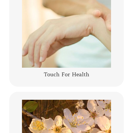
La Kinesiologia Specializzata è un metodo
olistico che prende in considerazione la
persona nella sua totalità corpo, mente,
emozioni. Integra le conoscenze moderne……
CONTINUA A LEGGERE
Touch For Health
I fiori di Bach sono una “terapia vibrazionale-
energetica” messa a punto da Edward Bach. I
fiori di Bach sono delle “lanterne” che aiutano
a comprendere se stessi,…….