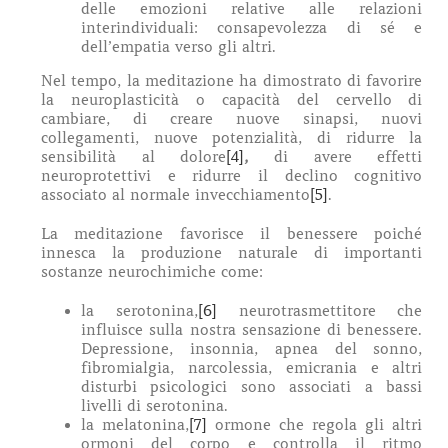
delle emozioni relative alle relazioni
interindividuali: consapevolezza di sé e
dell’empatia verso gli altri.
Nel tempo, la meditazione ha dimostrato di favorire
la neuroplasticità o capacità del cervello di
cambiare, di creare nuove sinapsi, nuovi
collegamenti, nuove potenzialità, di ridurre la
sensibilità al dolore
[4]
,
di avere effetti
neuroprotettivi e ridurre il declino cognitivo
associato al normale invecchiamento
[5]
.
La meditazione favorisce il benessere poiché
innesca la produzione naturale di importanti
sostanze neurochimiche come:
la serotonina,
[6]
neurotrasmettitore che
influisce sulla nostra sensazione di benessere.
Depressione, insonnia, apnea del sonno,
fibromialgia, narcolessia, emicrania e altri
disturbi psicologici sono associati a bassi
livelli di serotonina.
la melatonina,
[7]
ormone che regola gli altri
ormoni del corpo e controlla il ritmo