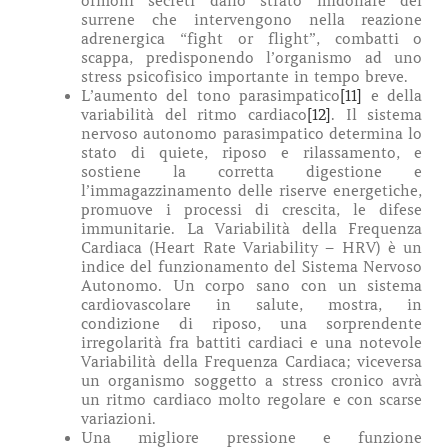
ormoni secreti dallo strato midollare del
surrene che intervengono nella reazione
adrenergica “fight or flight”, combatti o
scappa, predisponendo l’organismo ad uno
stress psicofisico importante in tempo breve.
L’aumento del tono parasimpatico
[11]
e della
variabilità del ritmo cardiaco
[12]
. Il sistema
nervoso autonomo parasimpatico determina lo
stato di quiete, riposo e rilassamento, e
sostiene la corretta digestione e
l’immagazzinamento delle riserve energetiche,
promuove i processi di crescita, le difese
immunitarie. La Variabilità della Frequenza
Cardiaca (Heart Rate Variability – HRV) è un
indice del funzionamento del Sistema Nervoso
Autonomo. Un corpo sano con un sistema
cardiovascolare in salute, mostra, in
condizione di riposo, una sorprendente
irregolarità fra battiti cardiaci e una notevole
Variabilità della Frequenza Cardiaca; viceversa
un organismo soggetto a stress cronico avrà
un ritmo cardiaco molto regolare e con scarse
variazioni.
Una migliore pressione e funzione