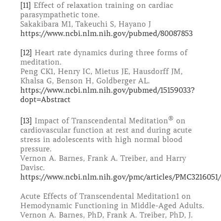
[11]
Effect of relaxation training on cardiac
parasympathetic tone.
Sakakibara M1, Takeuchi S, Hayano J
https://www.ncbi.nlm.nih.gov/pubmed/80087853
[12]
Heart rate dynamics during three forms of
meditation.
Peng CK1, Henry IC, Mietus JE, Hausdorff JM,
Khalsa G, Benson H, Goldberger AL.
https://www.ncbi.nlm.nih.gov/pubmed/15159033?
dopt=Abstract
®
[13]
Impact of Transcendental Meditation
on
cardiovascular function at rest and during acute
stress in adolescents with high normal blood
pressure.
Vernon A. Barnes, Frank A. Treiber, and Harry
Davisc.
https://www.ncbi.nlm.nih.gov/pmc/articles/PMC3216051/
Acute Effects of Transcendental Meditation1 on
Hemodynamic Functioning in Middle-Aged Adults.
Vernon A. Barnes, PhD, Frank A. Treiber, PhD, J.