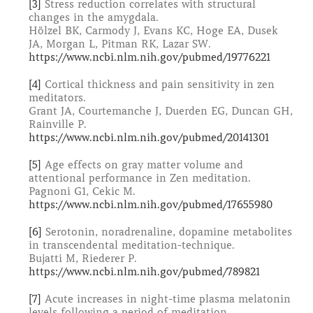
[3]
Stress reduction correlates with structural
changes in the amygdala.
Hölzel BK, Carmody J, Evans KC, Hoge EA, Dusek
JA, Morgan L, Pitman RK, Lazar SW.
https://www.ncbi.nlm.nih.gov/pubmed/19776221
[4]
Cortical thickness and pain sensitivity in zen
meditators.
Grant JA, Courtemanche J, Duerden EG, Duncan GH,
Rainville P.
https://www.ncbi.nlm.nih.gov/pubmed/20141301
[5]
Age effects on gray matter volume and
attentional performance in Zen meditation.
Pagnoni G1, Cekic M.
https://www.ncbi.nlm.nih.gov/pubmed/17655980
[6]
Serotonin, noradrenaline, dopamine metabolites
in transcendental meditation-technique.
Bujatti M, Riederer P.
https://www.ncbi.nlm.nih.gov/pubmed/789821
[7]
Acute increases in night-time plasma melatonin
levels following a period of meditation.