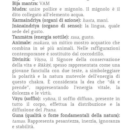
Bija mantra:
VAM
Mudra:
unire pollice e mignolo. Il mignolo è il
dito collegato all’elemento acqua.
Karmaindriya (organi di azione):
hasta
, mani.
Jnānaindriya (organo di senso):
la lingua, quale
sede del gusto.
Tanmātra (energia sottile):
rasa
, gusto.
Animale:
makara
, un mitico mostro acquatico che
combina in sé più animali. Nelle raffigurazioni
contemporanee è sostituito dal coccodrillo.
Divinità:
Viṣṇu
, il Signore della conservazione
della vita e
Rākiņī
, spesso rappresentata come una
giovane fanciulla con due teste, a simboleggiare
la polarità e la natura mutevole dell’energia di
questo chakra. È considerata la dea che “dà e
prende”, rappresentando l’energia vitale, la
dolcezza e le virtù.
Vāyu (soffio):
vyāna
, il soffio diffuso, presente in
tutto il corpo, effettua la distribuzione e la
diffusione del
Prana
.
Guna (qualità o forze fondamentali della natura):
tamas
. Rappresenta pesantezza, inerzia, ignoranza
e stabilità.