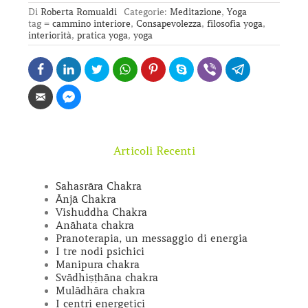
Di
Roberta Romualdi
Categorie:
Meditazione
,
Yoga
tag =
cammino interiore
,
Consapevolezza
,
filosofia yoga
,
interiorità
,
pratica yoga
,
yoga
Articoli Recenti
Sahasrāra Chakra
Ānjā Chakra
Vishuddha Chakra
Anāhata chakra
Pranoterapia, un messaggio di energia
I tre nodi psichici
Manipura chakra
Svādhiṣṭhāna chakra
Mulādhāra chakra
I centri energetici