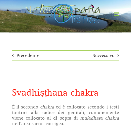
Salta
al
contenuto
Toggl
Navig
HOME
CHI SONO
NATUROPATIA OLISTICA
Precedente
Successivo
PERCORSI DEL SÉ
EVENTI
BLOG
Svādhiṣṭhāna chakra
CONTATTI
È il secondo
chakra
ed è collocato secondo i testi
tantrici alla radice dei genitali, comunemente
viene collocato al di sopra di
mulādharā chakra
nell’area sacro- coccigea.