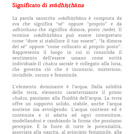
Significato di
svādhiṣṭhāna
La parola sanscrita
svādhiṣṭhāna
è composta da
sva che significa “sé” oppure “proprio” e da
adhisthana
che significa dimora, posto /sede). Il
termine
svādhiṣṭhāna
può essere interpretato
come “dove si stabilisce il tuo essere”, “la dimora
del sé” oppure “come collocato al proprio posto”.
Rappresenta il luogo in cui si consolida il
sentimento dell’essere umano come entità
individuale.
Il
chakra
sacrale è collegato alla luna,
che governa ciò che è inconscio, misterioso,
invisibile, oscuro e femminile.
L’elemento dominante è l’acqua. Dalla solidità
della terra, elemento caratterizzante il primo
chakra
, passiamo alla fluidità dell’acqua. La terra
offre un supporto solido, stabile, anche l’acqua
sostiene ma avvolgendo. L’acqua contiene ed è
contenuta e si adatta ad ogni contenitore,
modellandosi e cambiando la forma che possiamo
percepire. È la fonte di tutte le potenzialità,
associata alla nascita, al principio femminile, alla