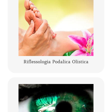
La riflessologia podalica olistica è uno
strumento sia di analisi che di trattamento. I
piedi pur essendo una piccola parte del corpo
umano, rappresentano l’individuo nella sua
……
CONTINUA A LEGGERE
Riflessologia Podalica Olistica
L’Iridologia Olistica è “l’arte” che osserva i
segni, le anomalie, i fenomeni, i colori e le
architetture dell’occhio, per comprendere lo
stato fisico…..