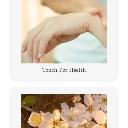
La Kinesiologia Specializzata è un metodo
olistico che prende in considerazione la
persona nella sua totalità corpo, mente,
emozioni. Integra le conoscenze moderne……
CONTINUA A LEGGERE
Touch For Health
I fiori di Bach sono una “terapia vibrazionale-
energetica” messa a punto da Edward Bach. I
fiori di Bach sono delle “lanterne” che aiutano
a comprendere se stessi,…….