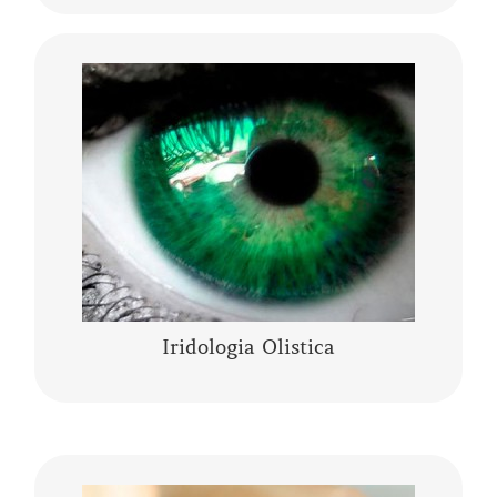
L’Iridologia Olistica è “l’arte” che osserva i
segni, le anomalie, i fenomeni, i colori e le
architetture dell’occhio, per comprendere lo
stato fisico…..
CONTINUA A LEGGERE
Iridologia Olistica