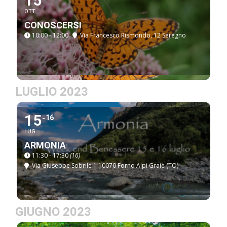
15
OTT
CONOSCERSI
10:00 - 12:00
Via Francesco Rismondo, 12 Seregno
LUGLIO 2023
15
16
LUG
ARMONIA
11:30 - 17:30
(16)
Via Giuseppe Sobrile 1 10070 Forno Alpi Graie (TO)
GIUGNO 2023